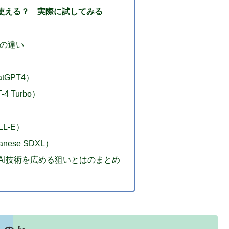
使える？ 実際に試してみる
Tの違い
atGPT4）
4 Turbo）
LL-E）
nese SDXL）
AI技術を広める狙いとはのまとめ